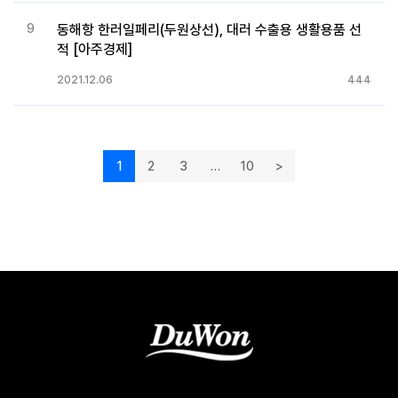
9
동해항 한러일페리(두원상선), 대러 수출용 생활용품 선
적 [아주경제]
2021.12.06
444
1
2
3
…
10
>