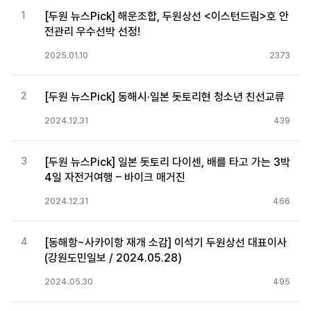
1
[두원 뉴스Pick] 해운조합, 두원상선 <이스턴드림>호 안
전관리 우수선박 선정!
2025.01.10
2373
2
[두원 뉴스Pick] 동해시·일본 돗토리현 청소년 친선교류
2024.12.31
439
3
[두원 뉴스Pick] 일본 돗토리 다이센, 배를 타고 가는 3박
4일 자전거여행 – 바이크 매거진
2024.12.31
466
4
[동해항~사카이항 재개 소감] 이석기 두원상선 대표이사
(강원도민일보 / 2024.05.28)
2024.05.30
495